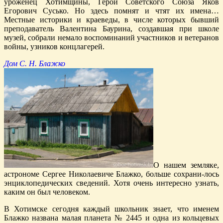
уроженец Хотимщины, Герой Советского Союза Яков
Егорович Сусько. Но здесь помнят и чтят их имена…
Местные историки и краеведы, в числе которых бывший
преподаватель Валентина Баурина, создавшая при школе
музей, собрали немало воспоминаний участников и ветеранов
войны, узников концлагерей.
Дом С. Н. Блажко
О нашем земляке,
астрономе Сергее Николаевиче Блажко, больше сохрани-лось
энциклопедических сведений. Хотя очень интересно узнать,
каким он был человеком.
В Хотимске сегодня каждый школьник знает, что именем
Блажко названа малая планета № 2445 и одна из кольцевых