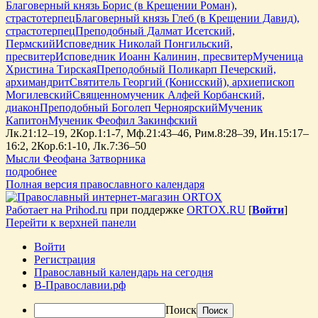
Благоверный князь Борис (в Крещении Роман),
страстотерпец
Благоверный князь Глеб (в Крещении Давид),
страстотерпец
Преподобный Далмат Исетский,
Пермский
Исповедник Николай Понгильский,
пресвитер
Исповедник Иоанн Калинин, пресвитер
Мученица
Христина Тирская
Преподобный Поликарп Печерский,
архимандрит
Святитель Георгий (Конисский), архиепископ
Могилевский
Священномученик Алфей Корбанский,
диакон
Преподобный Боголеп Черноярский
Мученик
Капитон
Мученик Феофил Закинфский
Лк.21:12–19, 2Кор.1:1-7, Мф.21:43–46, Рим.8:28–39, Ин.15:17–
16:2, 2Кор.6:1-10, Лк.7:36–50
Мысли Феофана Затворника
подробнее
Полная версия православного календаря
Работает на Prihod.ru
при поддержке
ORTOX.RU
[
Войти
]
Перейти к верхней панели
Войти
Регистрация
Православный календарь на сегодня
В-Православии.рф
Поиск