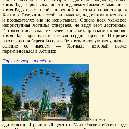
князь Лада. Прослышал он, что в далеком Гомеле у тамошнего
князя Радьки есть необыкновенной красоты и гордости дочь
Хотимья. Будучи невестой на выданье, недостатка в женихах
и воздыхателях она не испытывала. Однако всех ухажеров
неприступная Хотимья отвергала, не видя себя достойных.
И только после сладких речей и пылких признаний в любви
князя Лады дрогнуло и растаяло сердце гордячки. И привез
из-за Сожа на берега Беседи себе князь молодую жену, назвав
селение ее именем — Хотимль, который позже
переименовался в Хотимск».
Парк культуры и отдыха
Хотимск —
единственный районный центр в Могилёвской области, где