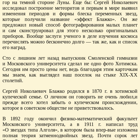
гор на темной стороне Луны. Еще бы: Сергей Николаевич
исследовал построение метеоритов и первым в мире выявил
изменения периодов и формы блеска переменных звезд,
которые получили название «эффект Блажко». Он же
предложил новый способ фотографирования малых планет
и сам сконструировал для этого несколько оригинальных
приборов. Вообще заслуги ученого в деле изучения космоса
перечислять можно бесконечно долго — так же, как и список
его наград.
Сто с лишним лет назад выпускник Смоленской гимназии
и Московского университета сделал не одно фото Хотимска.
Сегодня им просто цены нет, ведь благодаря этим карточкам
мы знаем, как выглядел наш поселок на стыке XIX-XX
столетий.
Сергей Николаевич Блажко родился в 1870 г. в хотимской
купеческой семье. О личном он говорить не очень любил,и
прежде всего хотел забыть о купеческом происхождении,
которое в советском обществе не приветствовалось.
В 1892 году окончил физико-математический факультет
Московского университета, а в 1911 г. написал труд
«О звездах типа Алголя», в котором была впер-вые изложена
полная теория затменнодвойных звезд. Почти сорок лет