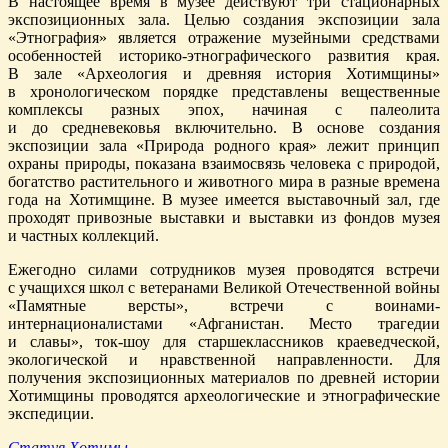
В настоящее время в музее действуют три стационарных
экспозиционных зала. Целью создания экспозиции зала
«Этнография» является отражение музейными средствами
особенностей историко-этнографического развития края.
В зале «Археология и древняя история Хотимщины»
в хронологическом порядке представлены вещественные
комплексы разных эпох, начиная с палеолита
и до средневековья включительно. В основе создания
экспозиции зала «Природа родного края» лежит принцип
охраны природы, показана взаимосвязь человека с природой,
богатство растительного и животного мира в разные времена
года на Хотимщине. В музее имеется выставочный зал, где
проходят привозные выставки и выставки из фондов музея
и частных коллекций.
Ежегодно силами сотрудников музея проводятся встречи
с учащихся школ с ветеранами Великой Отечественной войны
«Памятные версты», встречи с воинами-
интернационалистами «Афганистан. Место трагедии
и славы», ток-шоу для старшеклассников краеведческой,
экологической и нравственной направленности. Для
получения экспозиционных материалов по древней истории
Хотимщины проводятся археологические и этнографические
экспедиции.
Статуя Хотимы