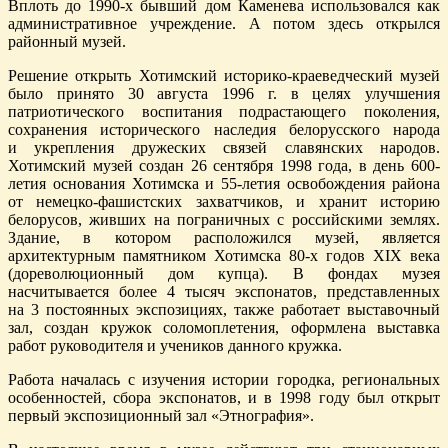
Вплоть до 1990-х бывший дом Каменева использовался как
административное учреждение. А потом здесь открылся
районный музей.
Решение открыть Хотимский историко-краеведческий музей
было принято 30 августа 1996 г. в целях улучшения
патриотического воспитания подрастающего поколения,
сохранения исторического наследия белорусского народа
и укрепления дружеских связей славянских народов.
Хотимский музей создан 26 сентября 1998 года, в день 600-
летия основания Хотимска и 55-летия освобождения района
от немецко-фашистских захватчиков, и хранит историю
белорусов, живших на пограничных с российскими землях.
Здание, в котором расположился музей, является
архитектурным памятником Хотимска 80-х годов ХIХ века
(дореволюционный дом купца). В фондах музея
насчитывается более 4 тысяч экспонатов, представленных
на 3 постоянных экспозициях, также работает выставочный
зал, создан кружок соломоплетения, оформлена выставка
работ руководителя и учеников данного кружка.
Работа началась с изучения истории городка, региональных
особенностей, сбора экспонатов, и в 1998 году был открыт
первый экспозиционный зал «Этнография».