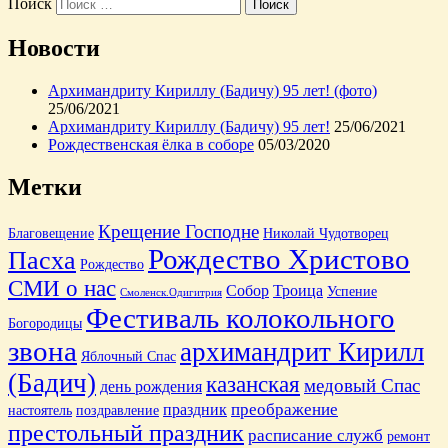
Поиск
Новости
Архимандриту Кириллу (Бадичу) 95 лет! (фото)
25/06/2021
Архимандриту Кириллу (Бадичу) 95 лет!
25/06/2021
Рождественская ёлка в соборе
05/03/2020
Метки
Крещение Господне
Благовещение
Николай Чудотворец
Рождество Христово
Пасха
Рождество
СМИ о нас
Собор
Троица
Успение
Смоленск.Одигитрия
Фестиваль колокольного
Богородицы
звона
архимандрит Кирилл
Яблочный Спас
(Бадич)
казанская
медовый Спас
день рождения
преображение
праздник
настоятель
поздравление
престольный праздник
расписание служб
ремонт