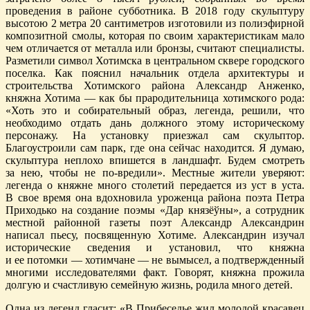
проведения в районе субботника. В 2018 году скульптуру
высотою 2 метра 20 сантиметров изготовили из полиэфирной
композитной смолы, которая по своим характеристикам мало
чем отличается от металла или бронзы, считают специалисты.
Разметили символ Хотимска в центральном сквере городского
поселка. Как пояснил начальник отдела архитектуры и
строительства Хотимского района Александр Анженко,
княжна Хотима — как бы прародительница хотимского рода:
«Хоть это и собирательный образ, легенда, решили, что
необходимо отдать дань должного этому историческому
персонажу. На установку приезжал сам скульптор.
Благоустроили сам парк, где она сейчас находится. Я думаю,
скульптура неплохо впишется в ландшафт. Будем смотреть
за нею, чтобы не по-вредили». Местные жители уверяют:
легенда о княжне много столетий передается из уст в уста.
В свое время она вдохновила уроженца района поэта Петра
Приходько на создание поэмы «Дар князёўны», а сотрудник
местной районной газеты поэт Александр Александрин
написал пьесу, посвященную Хотиме. Александрин изучал
исторические сведения и установил, что княжна
и ее потомки — хотимчане — не вымысел, а подтвержденный
многими исследователями факт. Говорят, княжна прожила
долгую и счастливую семейную жизнь, родила много детей.
Одна из легенд гласит: «В Прибеседье жил молодой красавец