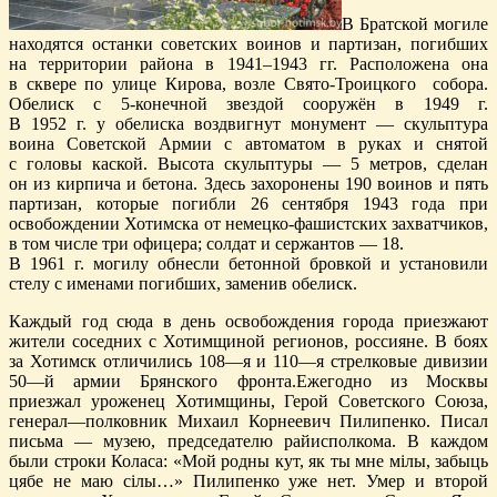
В Братской могиле
находятся останки советских воинов и партизан, погибших
на территории района в 1941–1943 гг. Расположена она
в сквере по улице Кирова, возле Свято-Троицкого собора.
Обелиск с 5-конечной звездой сооружён в 1949 г.
В 1952 г. у обелиска воздвигнут монумент — скульптура
воина Советской Армии с автоматом в руках и снятой
с головы каской. Высота скульптуры — 5 метров, сделан
он из кирпича и бетона. Здесь захоронены 190 воинов и пять
партизан, которые погибли 26 сентября 1943 года при
освобождении Хотимска от немецко-фашистских захватчиков,
в том числе три офицера; солдат и сержантов — 18.
В 1961 г. могилу обнесли бетонной бровкой и установили
стелу с именами погибших, заменив обелиск.
Каждый год сюда в день освобождения города приезжают
жители соседних с Хотимщиной регионов, россияне. В боях
за Хотимск отличились 108—я и 110—я стрелковые дивизии
50—й армии Брянского фронта.Ежегодно из Москвы
приезжал уроженец Хотимщины, Герой Советского Союза,
генерал—полковник Михаил Корнеевич Пилипенко. Писал
письма — музею, председателю райисполкома. В каждом
были строки Коласа: «Мой родны кут, як ты мне мiлы, забыць
цябе не маю сiлы…» Пилипенко уже нет. Умер и второй