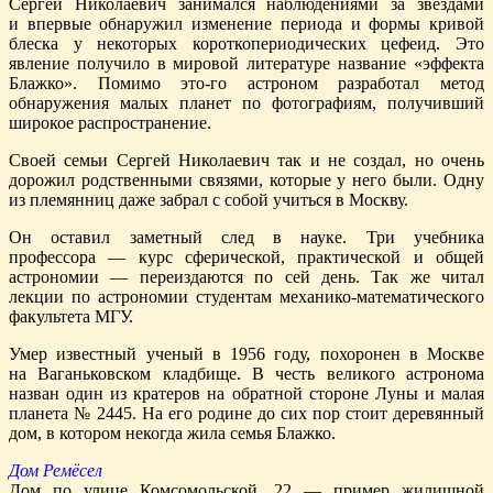
Сергей Николаевич занимался наблюдениями за звездами
и впервые обнаружил изменение периода и формы кривой
блеска у некоторых короткопериодических цефеид. Это
явление получило в мировой литературе название «эффекта
Блажко». Помимо это-го астроном разработал метод
обнаружения малых планет по фотографиям, получивший
широкое распространение.
Своей семьи Сергей Николаевич так и не создал, но очень
дорожил родственными связями, которые у него были. Одну
из племянниц даже забрал с собой учиться в Москву.
Он оставил заметный след в науке. Три учебника
профессора — курс сферической, практической и общей
астрономии — переиздаются по сей день. Так же читал
лекции по астрономии студентам механико-математического
факультета МГУ.
Умер известный ученый в 1956 году, похоронен в Москве
на Ваганьковском кладбище. В честь великого астронома
назван один из кратеров на обратной стороне Луны и малая
планета № 2445. На его родине до сих пор стоит деревянный
дом, в котором некогда жила семья Блажко.
Дом Ремёсел
Дом по улице Комсомольской, 22 — пример жилищной