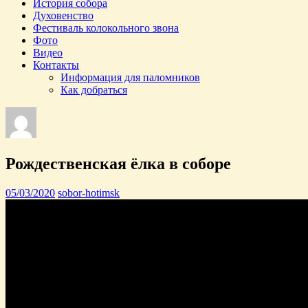
История собора
Духовенство
Фестиваль колокольного звона
Фото
Видео
Контакты
Информация для паломников
Как добраться
Рождественская ёлка в соборе
05/03/2020
sobor-hotimsk