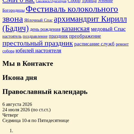
Собор
Троица
Успение
Смоленск.Одигитрия
Фестиваль колокольного
Богородицы
звона
архимандрит Кирилл
Яблочный Спас
(Бадич)
казанская
медовый Спас
день рождения
преображение
праздник
настоятель
поздравление
престольный праздник
расписание служб
ремонт
юбилей настоятеля
собора
Мы в Контакте
Икона дня
Православный календарь
6 августа 2026
24 июля 2026 (по ст.ст.)
Четверг
Седмица 10-я по Пятидесятнице