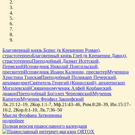
Благоверный князь Борис (в Крещении Роман),
страстотерпец
Благоверный князь Глеб (в Крещении Давид),
страстотерпец
Преподобный Далмат Исетский,
Пермский
Исповедник Николай Понгильский,
пресвитер
Исповедник Иоанн Калинин, пресвитер
Мученица
Христина Тирская
Преподобный Поликарп Печерский,
архимандрит
Святитель Георгий (Конисский), архиепископ
Могилевский
Священномученик Алфей Корбанский,
диакон
Преподобный Боголеп Черноярский
Мученик
Капитон
Мученик Феофил Закинфский
Лк.21:12–19, 2Кор.1:1-7, Мф.21:43–46, Рим.8:28–39, Ин.15:17–
16:2, 2Кор.6:1-10, Лк.7:36–50
Мысли Феофана Затворника
подробнее
Полная версия православного календаря