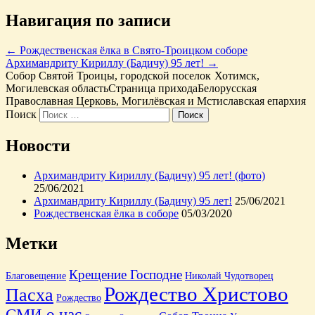
Навигация по записи
←
Рождественская ёлка в Свято-Троицком соборе
Архимандриту Кириллу (Бадичу) 95 лет!
→
Собор Святой Троицы, городской поселок Хотимск,
Могилевская область
Страница прихода
Белорусская
Православная Церковь, Могилёвская и Мстиславская епархия
Поиск
Новости
Архимандриту Кириллу (Бадичу) 95 лет! (фото)
25/06/2021
Архимандриту Кириллу (Бадичу) 95 лет!
25/06/2021
Рождественская ёлка в соборе
05/03/2020
Метки
Крещение Господне
Благовещение
Николай Чудотворец
Рождество Христово
Пасха
Рождество
СМИ о нас