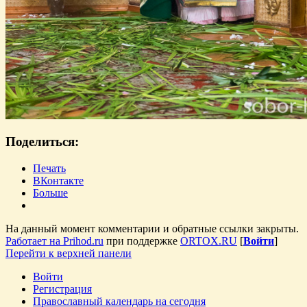
Поделиться:
Печать
ВКонтакте
Больше
На данный момент комментарии и обратные ссылки закрыты.
Работает на Prihod.ru
при поддержке
ORTOX.RU
[
Войти
]
Перейти к верхней панели
Войти
Регистрация
Православный календарь на сегодня