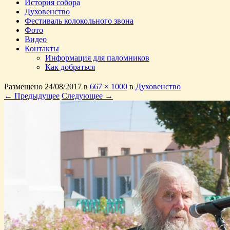
История собора
Духовенство
Фестиваль колокольного звона
Фото
Видео
Контакты
Информация для паломников
Как добраться
Размещено
24/08/2017
в
667 × 1000
в
Духовенство
← Предыдущее
Следующее →