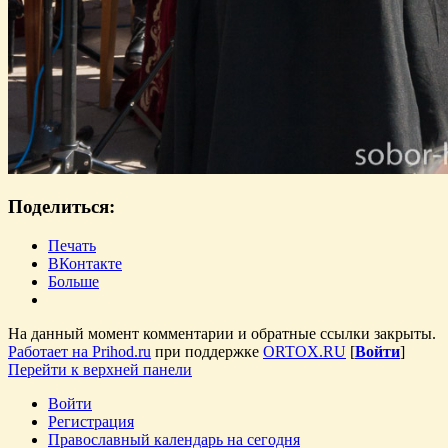
Поделиться:
Печать
ВКонтакте
Больше
На данный момент комментарии и обратные ссылки закрыты.
Работает на Prihod.ru
при поддержке
ORTOX.RU
[
Войти
]
Перейти к верхней панели
Войти
Регистрация
Православный календарь на сегодня